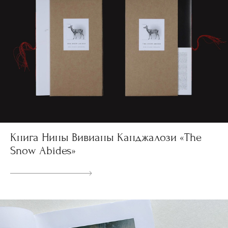
Книга Нины Вивианы Канджалози «The
Snow Abides»