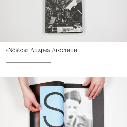
«Nòstos» Андреа Агостини