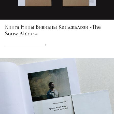
Книга Нины Вивианы Канджалози «The
Snow Abides»