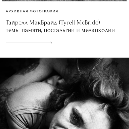
АРХИВНАЯ ФОТОГРАФИЯ
Тайрелл МакБрайд (Tyrell McBride) —
темы памяти, ностальгии и меланхолии