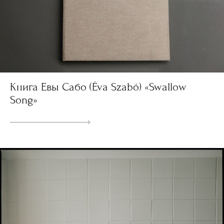
Книга Евы Сабо (Éva Szabó) «Swallow
Song»