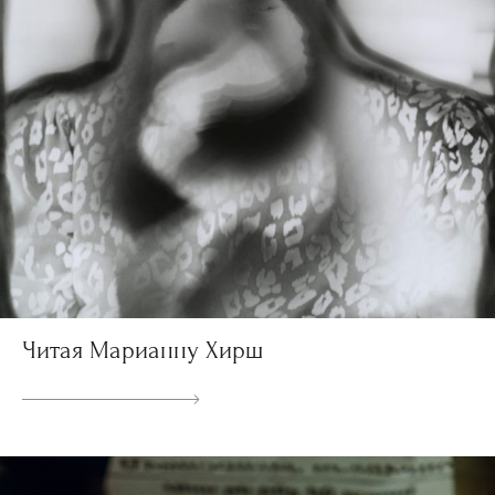
Читая Марианну Хирш