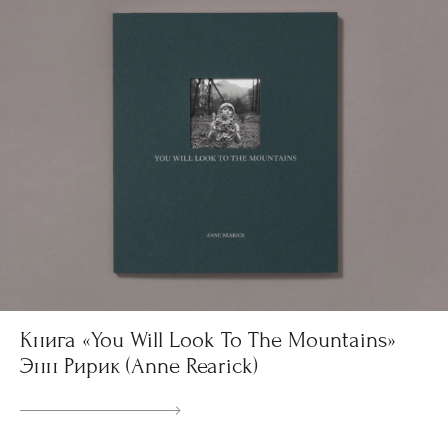
Книга «You Will Look To The Mountains»
Энн Ририк (Anne Rearick)