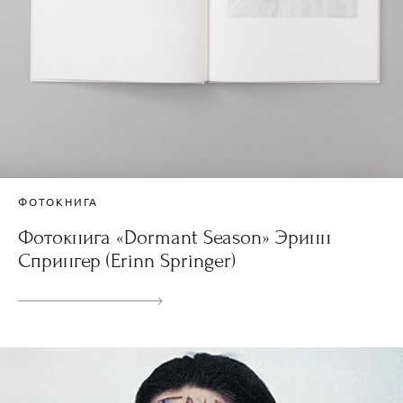
ФОТОКНИГА
Фотокнига «Dormant Season» Эринн
Спрингер (Erinn Springer)