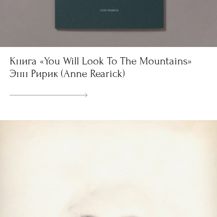
Книга «You Will Look To The Mountains»
Энн Ририк (Anne Rearick)