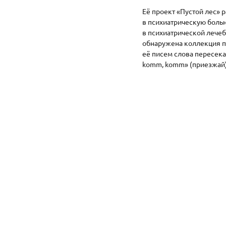
Её проект «Пустой лес» 
в психиатрическую больн
в психиатрической лечеб
обнаружена коллекция пи
её писем слова пересека
komm, komm» (приезжай) 