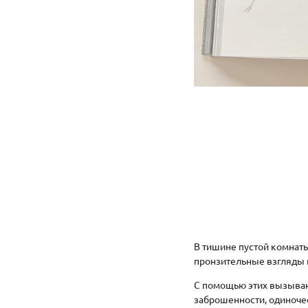
В тишине пустой комнат
пронзительные взгляды в
С помощью этих вызываю
заброшенности, одиноче