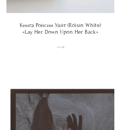
Книга Ройсин Уайт (Róisín White)
«Lay Her Down Upon Her Back»