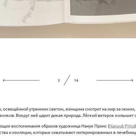
3
14
ы, освещённой утренним светом, женщина смотрит на мир за окном
олков. Вокруг неё царит дикая природа. Лёгкий ветерок колышет 
щих воспоминания образов художница Нанук Принс (
Nanouk Prins
ства и изоляции, которые охватывают интернированных в лечебниц