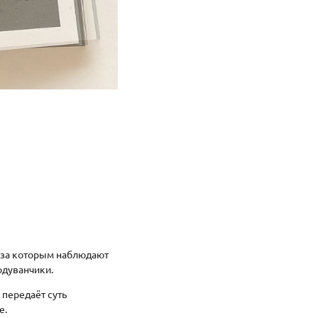
, за которым наблюдают
одуванчики.
) передаёт суть
е.