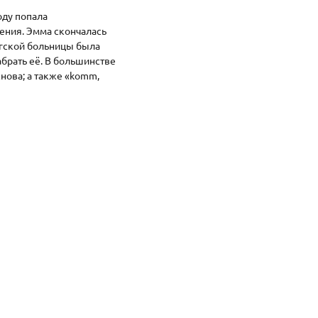
оду попала
рения. Эмма скончалась
ргской больницы была
абрать её. В большинстве
снова; а также «komm,