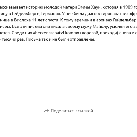
рассказывает историю молодой матери Эммы Хаук, которая в 1909 г
ицу в Гейдельберге, Германия. У нее была диагностирована шизоф
нице в Вислохе 11 лет спустя. К тому времени в архивах Гейдельбе
сем. Все эти письма она писала своему мужу Майклу, умоляя его з
ются. Среди них «herzensschatzi komm» (дорогой, приходи) снова и 
тысячи раз. Письма так и не были отправлены.
Поделиться ссылкой